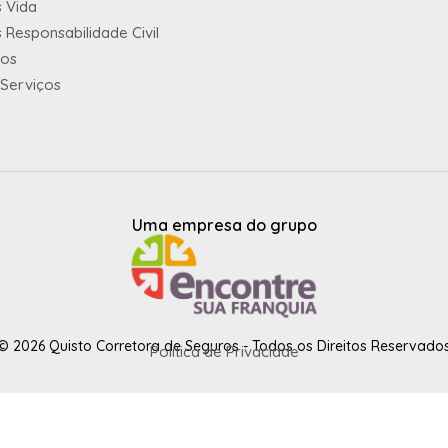
 Vida
 Responsabilidade Civil
ios
Serviços
Uma empresa do grupo
© 2026 Quisto Corretora de Seguros - Todos os Direitos Reservado
Política de Privaciade