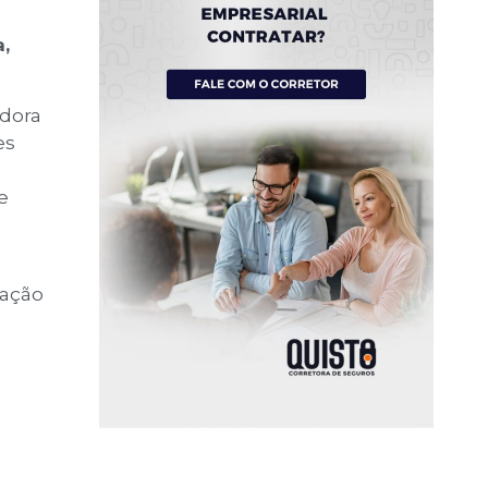
,
adora
es
e
zação