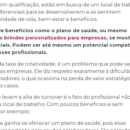
om qualificação, estão em busca de um local de tra
iferenciais para se desenvolverem e se sentirem
lidade de vida, bem-estar e benefícios.
a de benefícios como o plano de saúde, ou mesmo
mo
brindes personalizados para empresas
, se mos
ciais. Podem ser até mesmo um potencial compet
esses profissionais.
ada taxa de rotatividade, é um problema que pode se
as empresas. Ele diz respeito exatamente à dificul
adores, o que ocasiona na perda de valor estratégi
s casos.
levam a alta do
turnover
é o fato do profissional nã
 local de trabalho. Com poucos benefícios e sem
 por exemplo.
sa ganha se oferecer um plano de saúde, pois esse