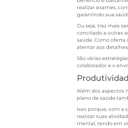
benefício é bastant
realizar exames, con
garantindo sua saúde
Ou seja, traz mais s
conciliado a outras
saúde. Como oferta 
atentar aos detalhe
São várias estratégi
colaborador e o env
Produtivida
Além dos aspectos m
plano de saúde tamb
Isso porque, com a s
realizar suas ativid
mental, tendo em vi