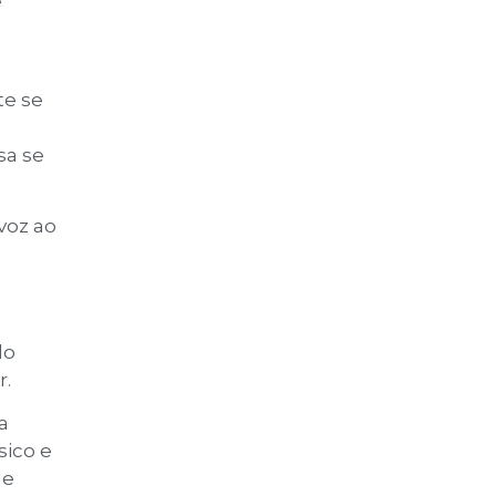
e
te se
sa se
voz ao
do
r.
a
sico e
de