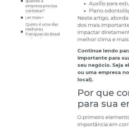
quando a
Auxílio para est
empresa precisa
Plano odontoló
contratar?
Neste artigo, abord
Ler mais +
Quisto é uma das
dos mais importante
Melhores
impactar diretament
Franquias do Brasil
melhor clima e mais
na lista da PEGN!
Ler mais +
Continue lendo par
Tipos de seguro
de vida: saiba qual
importante para su
deles é o ideal
seu negócio. Seja 
para você
ou uma empresa no 
Ler mais +
local).
5 dicas definitivas
para contratar o
Por que co
melhor seguro
auto
para sua 
Ler mais +
Seguro para táxis
e Ubers: que tipo
O primeiro elemento 
de cobertura esse
serviço oferece?
importância em cont