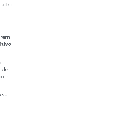
balho
tram
itivo
r
dade
co e
o se