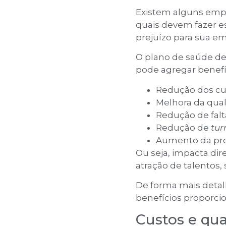
Ler mais +
Existem alguns em
Franquia de
seguro de carro:
quais devem fazer es
saiba porque
prejuízo para sua em
investir com essas
7 razões
O plano de saúde de
Ler mais +
pode agregar benefí
Veja como
contratar seguro
Redução dos cu
auto barato para o
seu carro
Melhora da qual
Ler mais +
Redução de falt
Seguro
Redução de
tur
condomínio: qual
a diferença dele
Aumento da pro
para o seguro
Ou seja, impacta di
residencial?
atração de talentos,
Ler mais +
De forma mais detalh
benefícios proporcio
Custos e qua