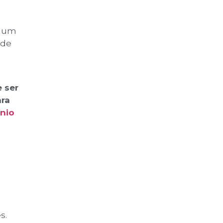
o um
 de
 ser
ra
nio
s.