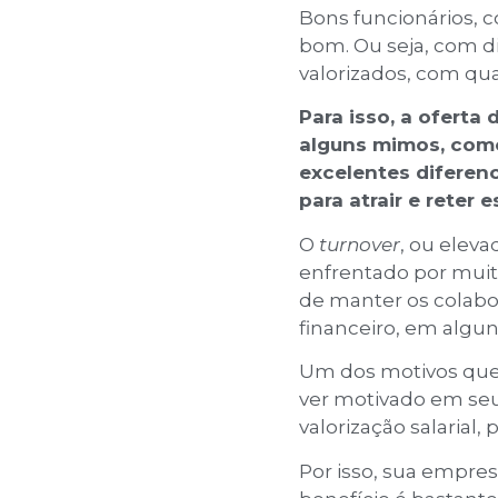
Bons funcionários, c
bom. Ou seja, com d
valorizados, com qua
Para isso, a ofert
alguns mimos, co
excelentes diferen
para atrair e reter 
O
turnover
, ou elev
enfrentado por muit
de manter os colabor
financeiro, em algun
Um dos motivos que 
ver motivado em seu
valorização salarial,
Por isso, sua empre