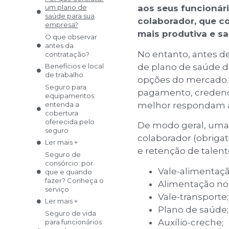
um plano de
aos seus funcionár
saúde para sua
colaborador, que co
empresa?
mais produtiva e sa
O que observar
antes da
No entanto, antes d
contratação?
de plano de saúde d
Benefícios e local
de trabalho
opções do mercado.
Seguro para
pagamento, credenc
equipamentos:
melhor respondam à
entenda a
cobertura
oferecida pelo
De modo geral, uma 
seguro
colaborador (obrigat
Ler mais +
e retenção de talent
Seguro de
consórcio: por
Vale-alimentaçã
que e quando
fazer? Conheça o
Alimentação no 
serviço
Vale-transporte;
Ler mais +
Plano de saúde;
Seguro de vida
Auxílio-creche;
para funcionários: