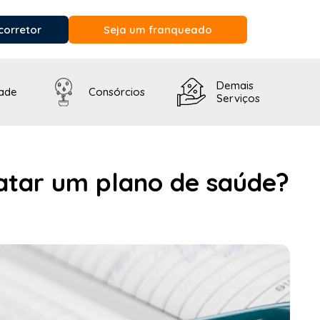
corretor
Seja um franqueado
Demais
dade
Consórcios
Serviços
atar um plano de saúde?