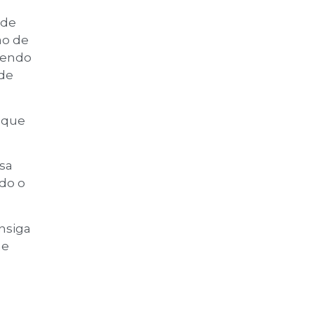
 de
ão de
 tendo
 de
 que
sa
do o
nsiga
me