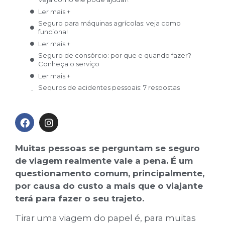
Ler mais +
Seguro para máquinas agrícolas: veja como
funciona!
Ler mais +
Seguro de consórcio: por que e quando fazer?
Conheça o serviço
Ler mais +
Seguros de acidentes pessoais: 7 respostas
para suas perguntas
Ler mais +
Seguro para obras de arte existe? Saiba tudo
sobre o assunto
Ler mais +
Muitas pessoas se perguntam se seguro
Sinistro de seguro: você sabe o que é ?
de viagem realmente vale a pena. É um
Descubra tudo aqui!
Ler mais +
questionamento comum, principalmente,
por causa do custo a mais que o viajante
terá para fazer o seu trajeto.
Tirar uma viagem do papel é, para muitas