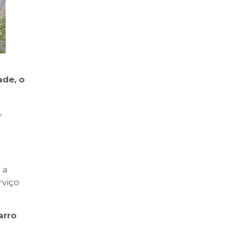
ade, o
,
 a
rviço
arro