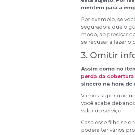
mentem para a empr
Por exemplo, se voc
seguradora que o g
modo, ao precisar da
se recusar a fazer 
3. Omitir in
Assim como no item
perda da cobertura
sincero na hora de 
Vamos supor que no 
você acabe deixando
valor do serviço.
Caso esse filho se e
poderá ter vários p