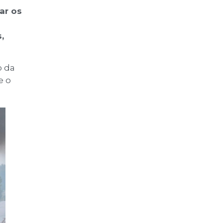
ar os
,
o da
e o