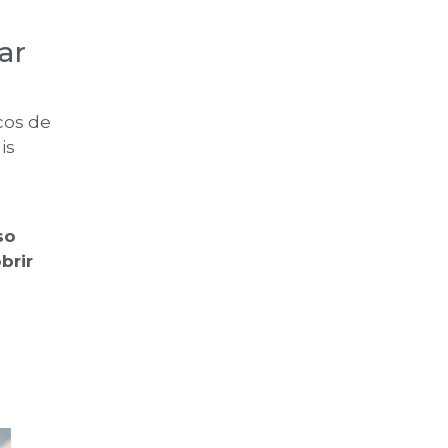
ar
cos de
is
so
brir