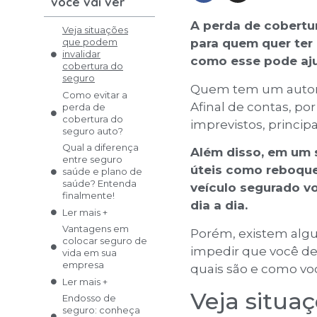
você vai ver
A perda de cobertu
Veja situações
que podem
para quem quer ter 
invalidar
como esse pode aju
cobertura do
seguro
Quem tem um automó
Como evitar a
Afinal de contas, por
perda de
cobertura do
imprevistos, princi
seguro auto?
Qual a diferença
Além disso, em um s
entre seguro
úteis como reboque
saúde e plano de
saúde? Entenda
veículo segurado vo
finalmente!
dia a dia.
Ler mais +
Vantagens em
Porém, existem algu
colocar seguro de
impedir que você des
vida em sua
empresa
quais são e como voc
Ler mais +
Veja situa
Endosso de
seguro: conheça