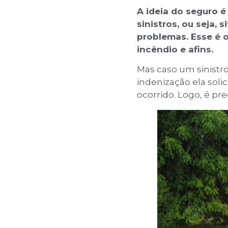
Ler mais +
A ideia do seguro 
5 dicas definitivas
sinistros, ou seja,
para contratar o
melhor seguro
problemas. Esse é o
auto
incêndio e afins.
Ler mais +
Como escolher
Mas caso um sinistr
Seguro Auto?
indenização ela sol
Veja como saber
qual é a melhor
ocorrido. Logo, é pre
opção para o seu
veículo
Ler mais +
Quem é o
segurado e quem
é o beneficiário?
Entenda as
diferenças
Ler mais +