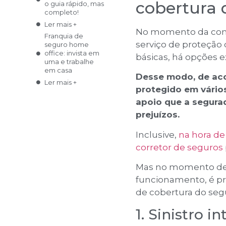
cobertura 
o guia rápido, mas
completo!
Ler mais +
No momento da cont
Franquia de
serviço de proteção
seguro home
office: invista em
básicas, há opções 
uma e trabalhe
em casa
Desse modo, de aco
Ler mais +
protegido em vários
Seguro de vida
apoio que a segurad
em grupo vale a
pena? Saiba tudo
prejuízos.
sobre
Ler mais +
Inclusive,
na hora de 
Franquia de plano
corretor de seguros
odontológico:
entenda o
Mas no momento de c
modelo de
negócio
funcionamento, é pr
Ler mais +
de cobertura do seg
Seguro de moto:
1. Sinistro i
veja essas dicas e
proteja o seu bem