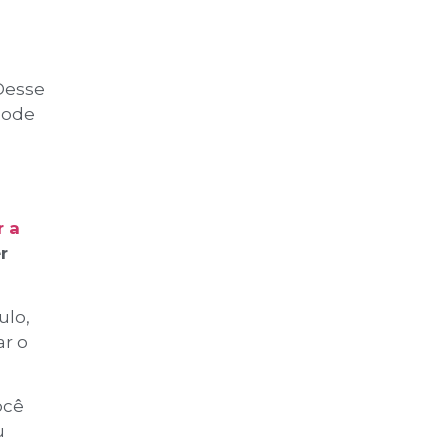
Desse
pode
 a
r
ulo,
ar o
ocê
u