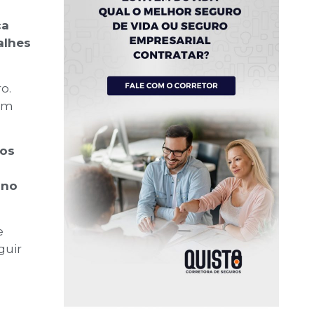
ça
alhes
o.
com
ços
 no
e
guir