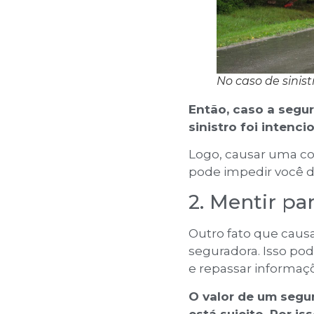
No caso de sinist
Então, caso a segur
sinistro foi intenci
Logo, causar uma col
pode impedir você de
2. Mentir pa
Outro fato que causa
seguradora. Isso po
e repassar informaçõ
O valor de um segur
está sujeito. Por i