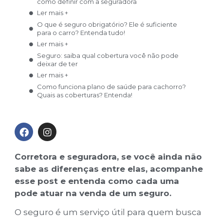
como definir com a seguradora
Ler mais +
O que é seguro obrigatório? Ele é suficiente
para o carro? Entenda tudo!
Ler mais +
Seguro: saiba qual cobertura você não pode
deixar de ter
Ler mais +
Como funciona plano de saúde para cachorro?
Quais as coberturas? Entenda!
Ler mais +
Seguro contra intempéries: veja coberturas
contra fenômenos da natureza
Ler mais +
Entenda como funciona o modelo de franquia
Corretora e seguradora, se você ainda não
de plano de saúde
sabe as diferenças entre elas, acompanhe
Ler mais +
Você sabe o que faz um corretor de seguros?
esse post e entenda como cada uma
Veja como ele pode ajudar!
pode atuar na venda de um seguro.
Ler mais +
O seguro é um serviço útil para quem busca