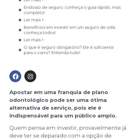
Endosso de seguro: conheça o guia rápido, mas
completo!
Ler mais +
Benefícios em investir em um seguro de vida:
conheça todos!
Ler mais +
O que é seguro obrigatório? Ele é suficiente
para o carro? Entenda tudo!
Ler mais +
Franquia de plano odontológico: entenda o
modelo de negócio
Ler mais +
Seguro de carro usado: é possível fazer? Veja
Apostar em uma franquia de plano
dicas
odontológico pode ser uma ótima
Ler mais +
alternativa de serviço, pois ele é
indispensável para um público amplo.
Quem pensa em investir, provavelmente já
deve ter se deparado com a opção de